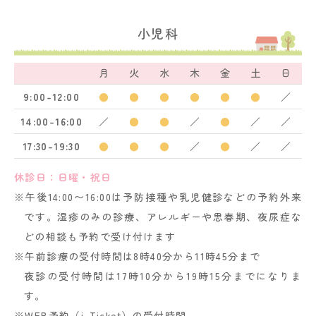
小児科
月
火
水
木
金
土
日
9:00-12:00
●
●
●
●
●
●
／
14:00-16:00
／
●
●
／
●
／
／
17:30-19:30
●
●
●
／
●
／
／
休診日：日曜・祝日
※午後14:00〜16:00は予防接種や乳児健診などの予約外来
です。湿疹のみの診療、アレルギーや思春期、夜尿症な
どの相談も予約で受け付けます
※午前診療の受付時間は8時40分から11時45分まで
夜診の受付時間は17時10分から19時15分までになりま
す。
※WEB予約（i-Ticket）の受付時間