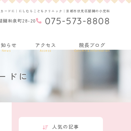
ーカードに｜にしむらこどもクリニック｜京都市伏見区醍醐の小児科
075-573-8808
醐和泉町28-20
お知らせ
アクセス
院長ブログ
News
Access
Column＆Information
ードに
人気の記事