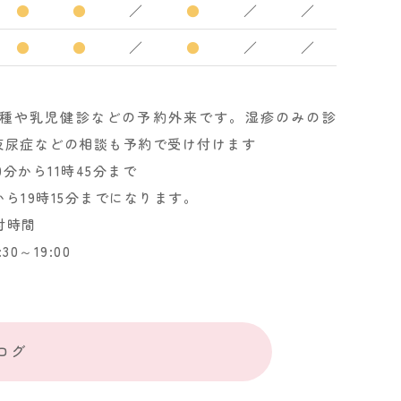
●
●
／
●
／
／
●
●
／
●
／
／
は予防接種や乳児健診などの予約外来です。湿疹のみの診
夜尿症などの相談も予約で受け付けます
分から11時45分まで
から19時15分までになります。
受付時間
30～19:00
ログ