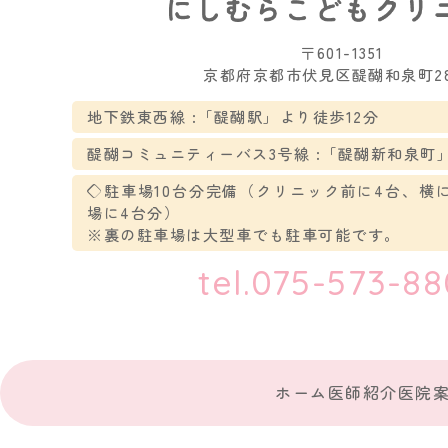
〒601-1351
京都府京都市伏見区醍醐和泉町28
地下鉄東西線 :「醍醐駅」より徒歩12分
醍醐コミュニティーバス3号線 :「醍醐新和泉町
◇駐車場10台分完備（クリニック前に4台、横
場に4台分）
※裏の駐車場は大型車でも駐車可能です。
tel.075-573-8
ホーム
医師紹介
医院