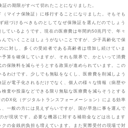
保険証の期限がすべて切れたことになりました。
ド（マイナ保険証）に移行することになりました。そもそも
ず紐づけるべきものとしてなぜ保険証を選んだのでしょう
しているようです。現在の医療費は年間約50兆円で、年々
らんでいくことはしょうがないことですが、少子高齢化で保
のに対し、多くの受給者である高齢者は増加し続けていま
か予算を確保していますが、それも限界で、かといって消費
代の保険料を減らそうとする政策が進められています。この
いるわけです。少しでも無駄をなくし、医療費を削減しよう
険証が電子化されるだけでなく、個人の様々な情報（病歴や
る検査や投薬などできる限り無駄な医療費を減らそうとする
のDX化（デジタルトランスフォーメーション）による効率
し、一般の方には見えずらいですが、国が早急に事を運んで
のが現状です。必要な機器に対する補助金などは出します
ックの金銭的負担も増えています。また実際受付の現場で対