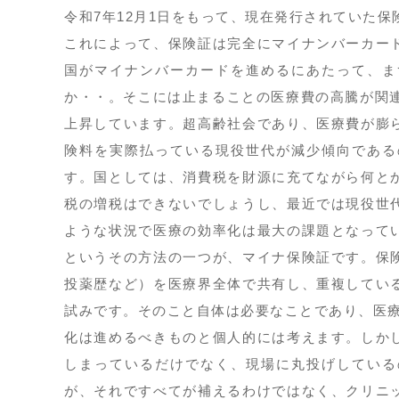
令和7年12月1日をもって、現在発行されていた
これによって、保険証は完全にマイナンバーカー
国がマイナンバーカードを進めるにあたって、ま
か・・。そこには止まることの医療費の高騰が関連
上昇しています。超高齢社会であり、医療費が膨
険料を実際払っている現役世代が減少傾向である
す。国としては、消費税を財源に充てながら何と
税の増税はできないでしょうし、最近では現役世
ような状況で医療の効率化は最大の課題となって
というその方法の一つが、マイナ保険証です。保
投薬歴など）を医療界全体で共有し、重複してい
試みです。そのこと自体は必要なことであり、医療
化は進めるべきものと個人的には考えます。しか
しまっているだけでなく、現場に丸投げしている
が、それですべてが補えるわけではなく、クリニ