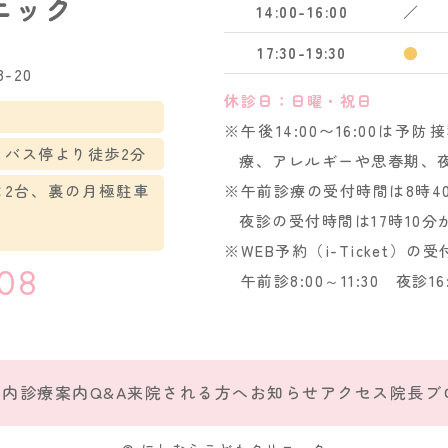
14:00-16:00
／
17:30-19:30
●
-20
休診日：日曜・祝日
※午後14:00〜16:00
」バス停より徒歩2分
療、アレルギーや思春期、
に2台、裏の月極駐車
※午前診療の受付時間は8時40
夜診の受付時間は17時10分
※WEB予約（i-Ticket）の
808
午前診8:00～11:30 夜診16:
案内
診療案内
Q&A
来院される方へ
お知らせ
アクセス
院長ブ