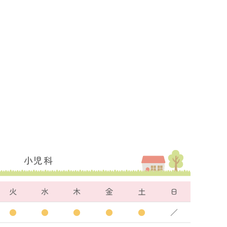
小児科
火
水
木
金
土
日
●
●
●
●
●
／